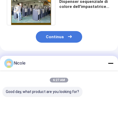
Dispenser sequenziale di
colore dell'impastatrice
della pittura del computer
150W
Continua
Prodotti Raccomandati
Nicole
6:27 AM
Good day, what product are you looking for?
Grandi colori di
110V-240V
Colore automa
miscelazione resina
Macchina manuale
della pittura c