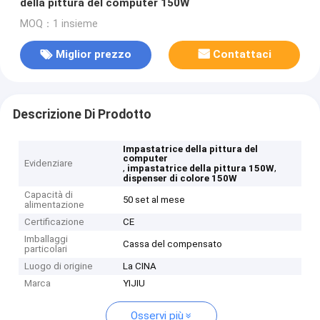
della pittura del computer 150W
MOQ：1 insieme
Miglior prezzo
Contattaci
Descrizione Di Prodotto
Impastatrice della pittura del
computer
Evidenziare
,
,
impastatrice della pittura 150W
dispenser di colore 150W
Capacità di
50 set al mese
alimentazione
Certificazione
CE
Imballaggi
Cassa del compensato
particolari
Luogo di origine
La CINA
Marca
YIJIU
Osservi più