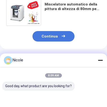
Miscelatore automatico della
pittura di altezza di 80mm per
lo smalto di plastica della colla
dell'inchiostro del PPC del PVC
Continua
Prodotti Raccomandati
Nicole
8:09 AM
Good day, what product are you looking for?
miscelatore
Macchina di plastica
Miscelatore