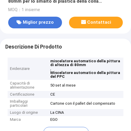
80mm per lo smalto di plastica della colla
dell'inchiostro del PPC del PVC
MOQ：1 insieme
Miglior prezzo
Contattaci
Descrizione Di Prodotto
miscelatore automatico della pittura
di altezza di 80mm
Evidenziare
,
Miscelatore automatico della pittura
del PPC
Capacità di
50 set al mese
alimentazione
Certificazione
CE
Imballaggi
Cartone con il pallet del compensato
particolari
Luogo di origine
La CINA
Marca
EGO