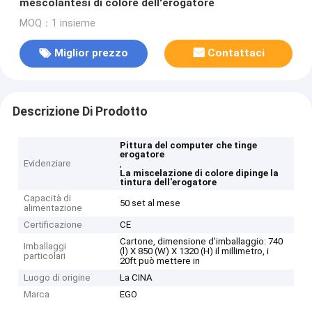
mescolantesi di colore dell'erogatore
MOQ：1 insieme
Miglior prezzo
Contattaci
Descrizione Di Prodotto
Pittura del computer che tinge
erogatore
Evidenziare
,
La miscelazione di colore dipinge la
tintura dell'erogatore
Capacità di
50 set al mese
alimentazione
Certificazione
CE
Cartone, dimensione d'imballaggio: 740
Imballaggi
(l) X 850 (W) X 1320 (H) il millimetro, i
particolari
20ft può mettere in
Luogo di origine
La CINA
Marca
EGO